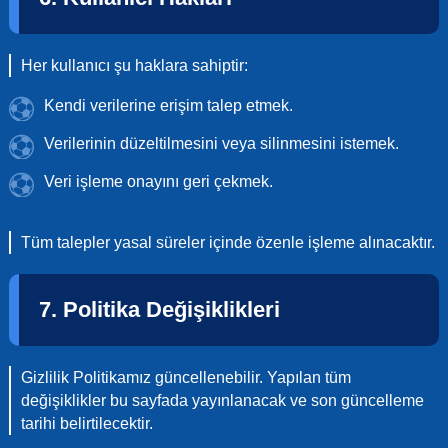
Her kullanıcı şu haklara sahiptir:
Kendi verilerine erişim talep etmek.
Verilerinin düzeltilmesini veya silinmesini istemek.
Veri işleme onayını geri çekmek.
Tüm talepler yasal süreler içinde özenle işleme alınacaktır.
7. Politika Değişiklikleri
Gizlilik Politikamız güncellenebilir. Yapılan tüm
değişiklikler bu sayfada yayınlanacak ve son güncelleme
tarihi belirtilecektir.