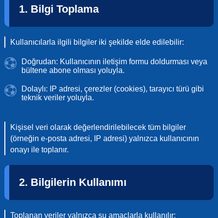
1. Bilgi Toplama
Kullanıcılarla ilgili bilgiler iki şekilde elde edilebilir:
Doğrudan: Kullanıcının iletişim formu doldurması veya
bültene abone olması yoluyla.
Dolaylı: IP adresi, çerezler (cookies), tarayıcı türü gibi
teknik veriler yoluyla.
Kişisel veri olarak değerlendirilebilecek tüm bilgiler
(örneğin e-posta adresi, IP adresi) yalnızca kullanıcının
onayı ile toplanır.
2. Bilgilerin Kullanımı
Toplanan veriler yalnızca şu amaçlarla kullanılır: